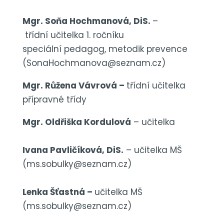
Mgr.
Soňa Hochmanová, DiS.
–
třídní
učitelka
1. ročníku
speciální pedagog, metodik prevence
(SonaHochmanova@seznam.cz)
Mgr. Růžena Vávrová –
třídní
učitelka
přípravné třídy
Mgr. Oldřiška Kordulová
– učitelka
Ivana Pavličíková, DiS.
– učitelka MŠ
(
ms.sobulky@seznam.cz
)
Lenka Šťastná –
učitelka MŠ
(ms.sobulky@seznam.cz)