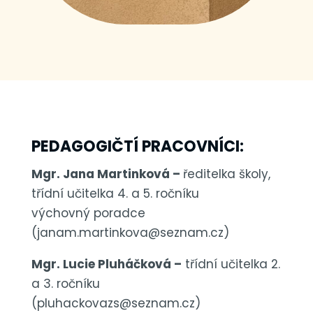
PEDAGOGIČTÍ PRACOVNÍCI:
Mgr. Jana Martinková
–
ředitelka školy,
třídní učitelka 4. a 5. ročníku
výchovný poradce
(
janam.martinkova@seznam.cz
)
Mgr. Lucie Pluháčková –
třídní
učitelka 2
.
a 3.
ročníku
(pluhackovazs@seznam.cz
)