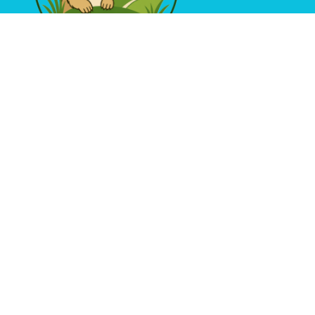
Základní a mateřská škola Sobůlky
Sobůlky 280, 69701
IČO: 70989699
Adresa datové schránky školy: rxavk82
Rychlý kontakt
548 530 235
776 525 409
zs.sobulky@seznam.cz