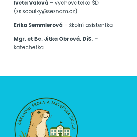
Iveta Valová
– vychovatelka ŠD
(zs.sobulky@seznam.cz)
Erika Semmlerová
– školní asistentka
Mgr. et Bc. Jitka Obrová, DiS.
–
katechetka